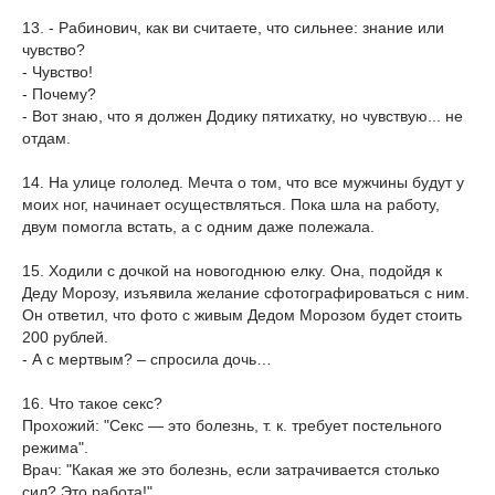
13. - Рабинович, как ви считаете, что сильнее: знание или
чувство?
- Чувство!
- Почему?
- Вот знаю, что я должен Додику пятихатку, но чувствую... не
отдам.
14. На улице гололед. Мечта о том, что все мужчины будут у
моих ног, начинает осуществляться. Пока шла на работу,
двум помогла встать, а с одним даже полежала.
15. Ходили с дочкой на новогоднюю елку. Она, подойдя к
Деду Морозу, изъявила желание сфотографироваться с ним.
Он ответил, что фото с живым Дедом Морозом будет стоить
200 рублей.
- А с мертвым? – спросила дочь…
16. Что такое секс?
Прохожий: "Секс — это болезнь, т. к. требует постельного
режима".
Врач: "Какая же это болезнь, если затрачивается столько
сил? Это работа!"