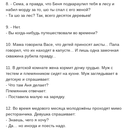
8. - Сема, а правда, что Беня подкараулил тебя в лесу и
набил морду за то, шо ты спал с его женой?
- Та шо за лес? Так, всего десяток деревьев!
9. - Нет.
- Вы когда-нибудь путешествовали во времени?
10. Мама говорила Васе, что детей приносят аисты... Папа
говорил, что их находят в капусте... И лишь одна замочная
скважина рубила правду...
11. В детской комнате жена кормит дочку грудью. Муж с
тестем и племянником сидят на кухне. Муж заглядывает в
детскую и спрашивает:
- Что там Аня делает?
Племянник отвечает:
- Поставила малую на зарядку.
12. Во время медового месяца молодожёны проходят мимо
ресторанчика. Девушка спрашивает:
- Знаешь, чего я хочу?
- Да… но иногда и поесть надо.