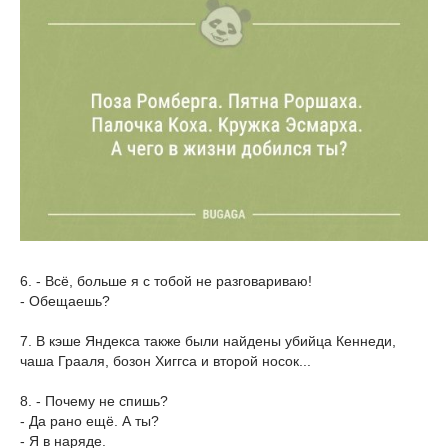
6. - Всё, больше я с тобой не разговариваю!
- Обещаешь?
7. В кэше Яндекса также были найдены убийца Кеннеди,
чаша Грааля, бозон Хиггса и второй носок...
8. - Почему не спишь?
- Да рано ещё. А ты?
- Я в наряде.