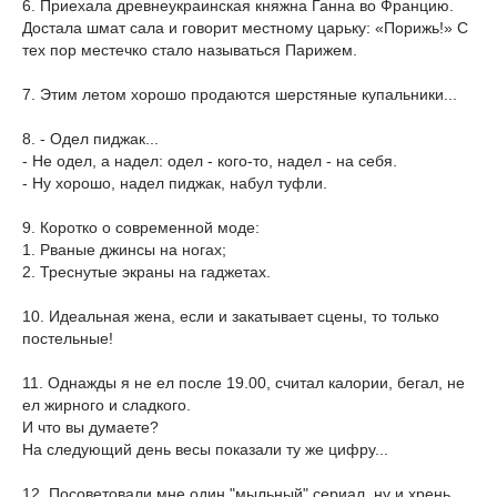
6. Приехала древнеукраинская княжна Ганна во Францию.
Достала шмат сала и говорит местному царьку: «Порижь!» С
тех пор местечко стало называться Парижем.
7. Этим летом хорошо продаются шерстяные купальники...
8. - Одел пиджак...
- Не одел, а надел: одел - кого-то, надел - на себя.
- Ну хорошо, надел пиджак, набул туфли.
9. Коротко о современной моде:
1. Рваные джинсы на ногах;
2. Треснутые экраны на гаджетах.
10. Идеальная жена, если и закатывает сцены, то только
постельные!
11. Однажды я не ел после 19.00, считал калории, бегал, не
ел жирного и сладкого.
И что вы думаете?
На следующий день весы показали ту же цифру...
12. Посоветовали мне один "мыльный" сериал, ну и хрень,