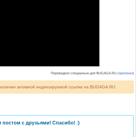
Переведено специально для BUGAGA.RU (
оригинал
)
наличии активной индексируемой ссылки на BUGAGA.RU
 постом с друзьями! Спасибо! :)