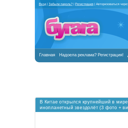
Вход
|
Забыли пароль?
|
Регистрация
| Авторизоваться чере
Главная
Надоела реклама? Регистрация!
В Китае открылся крупнейший в мире
инопланетный звездолёт (3 фото + в