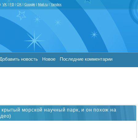
з:
VK
|
FB
|
OK
|
Google
|
Mail.ru
|
Yandex
Добавить новость
Новое
Последние комментарии
 крытый морской научный парк, и он похож на
идео)