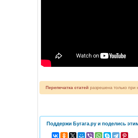
Перепечатка статей
разрешена только при 
Поддержи Бугага.ру и поделись этим