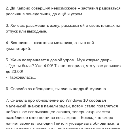
2. Ди Каприо совершил невозможное – заставил радоваться
россиян в понедельник, да ещё и утром.
3. Хочешь рассмешить жену, расскажи ей о своих планах на
отпуск или выходные.
4. Вся жизнь – квантовая механика, а ты в ней –
гуманитарий.
5. Жена возвращается домой утром. Муж открыл дверь:
- Где ты была? Уже 4:00! Ты же говорила, что у вас девичник
до 23:00!
- Парковалась...
6. Спасибо за обещания, ты очень щедрый мужчина.
7. Сначала про обновление до Windows 10 сообщал
маленький значок в панели задач, потом стало появляться
небольшое всплывающее окошко, теперь открывается
назойливое окно почти во весь экран... Боюсь, что скоро
начнет звонить господин Гейтс и уговаривать обновиться, а
если и тогда не соглашусь, то однажды в квартиру вломятся