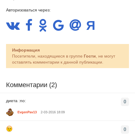
Авторизоваться через:
Информация
Посетители, находящиеся в группе
Гости
, не могут
оставлять комментарии к данной публикации.
Комментарии (2)
диета :no:
0
EvgenPav13
2-03-2016 18:09
0