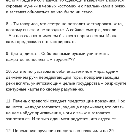
суровые мужики в черных костюмах и с паяльниками в руках,
и заставят обновиться во что бы то ни стало.
8. - Ты говорила, что сестра не позволит кастрировать кота,
поэтому вы его и не заводите. А сейчас, смотрю, завели.
- А я назвала кота именем бывшего парня сестры. И она
сама предложила его кастрировать.
9. Диета, диета… Собственными руками уничтожить
нажратое непосильным трудом???
10. Хотите почувствовать себя властелином мира, одним
движением руки передвигающим горы, поворачивающим
реки вспять, уничтожающим целые государства – разрисуйте
контурные карты по своему разумению.
11. Печень с тревогой ожидает предстоящие праздники. Нос
чешется, желудок готовится, задница переживает, что опять
на нее найдут приключения, ноги с языком готовятся
заплетаться. И только один мозг радуется, что отдохнет.
12. Церемонию вручения специально назначили на 29