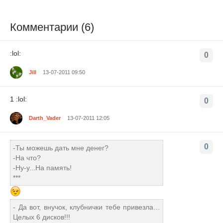
Комментарии (6)
:lol:
0
Jill
13-07-2011 09:50
1 :lol:
0
Darth_Vader
13-07-2011 12:05
0
-Ты можешь дать мне денег?
-На что?
-Ну-у...На память!
***
- Да вот, внучок, клубнички тебе привезла…
Целых 6 дисков!!!