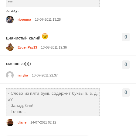
***
:crazy:
riopuma
13-07-2011 13:28
0
цианистый калий
EvgenPav13
13-07-2011 19:36
смешные))))
0
ianylia
13-07-2011 22:37
0
- Слово из пяти букв, содержит буквы п, з, д,
а?
- Запад, бля!
- Точно...
djane
14-07-2011 02:12