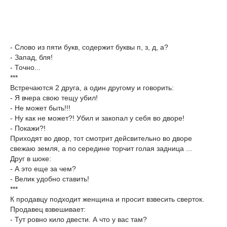
- Слово из пяти букв, содержит буквы п, з, д, а?
- Запад, бля!
- Точно...
***
Встречаются 2 друга, а один другому и говорить:
- Я вчера свою тещу убил!
- Не может быть!!!
- Ну как не может?! Убил и закопал у себя во дворе!
- Покажи?!
Приходят во двор, тот смотрит дейсвительно во дворе
свежаю земля, а по середине торчит голая задница ...
Друг в шоке:
- А это еще за чем?
- Велик удобно ставить!
***
К продавцу подходит женщина и просит взвесить сверток.
Продавец взвешивает:
- Тут ровно кило двести. А что у вас там?