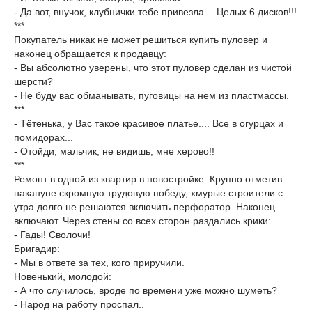
- Да вот, внучок, клубнички тебе привезла… Целых 6 дисков!!!
***
Покупатель никак не может решиться купить пуловер и
наконец обращается к продавцу:
- Вы абсолютно уверены, что этот пуловер сделан из чистой
шерсти?
- Не буду вас обманывать, пуговицы на нем из пластмассы.
***
- Тётенька, у Вас такое красивое платье.... Все в огурцах и
помидорах...
- Отойди, мальчик, не видишь, мне херово!!
***
Ремонт в одной из квартир в новостройке. Крупно отметив
накануне скромную трудовую победу, хмурые строители с
утра долго не решаются включить перфоратор. Наконец
включают. Через стены со всех сторон раздались крики:
- Гады! Сволочи!
Бригадир:
- Мы в ответе за тех, кого приручили.
Новенький, молодой:
- А что случилось, вроде по времени уже можно шуметь?
- Народ на работу проспал..