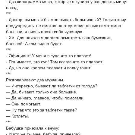
- Два килограмма мяса, которые я купила у вас десять минут
назад.
***
- Доктор, вы могли бы мне выдать больничный? Только хочу
предупредить: не смотря на отсутствие явных симптомов
болезни, я очень плохо себя чувствую.
- Хм. Для начала я должен осмотреть ваш бумажник,
больной. А там видно будет.
***
- Официант! У меня в супе что-то плавает!
- Понимаете, это суп! Там всегда что-то плавает.
- Да, но оно кролем плавает и волну гонит!
***
Разговаривают два мужчины.
— Интересно, бывают ли таблетки от голода?
— Да, бывают, только они большие.
— Да ничего, главное, чтобы помогали.
— Они помогают.
— Ну так что это за таблетки такие?
— Котлеты.
***
Бабушка приехала к внуку:
- И что же ты мне, бабуля, привезла?