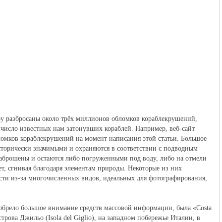
ру разбросаны около трёх миллионов обломков кораблекрушений,
 число известных нам затонувших кораблей. Например, веб-сайт
бломков кораблекрушений на момент написания этой статьи. Большое
сторически значимыми и охраняются в соответствии с подводным
брошены и остаются либо погруженными под воду, либо на отмели
ет, сгнивая благодаря элементам природы. Некоторые из них
сти из-за многочисленных видов, идеальных для фотографирования,
брело большое внимание средств массовой информации, была «Costa
строва Джильо (Isola del Giglio), на западном побережье Италии, в