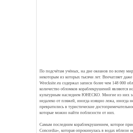
По подсчётам учёных, на дне океанов по всему ми
некоторым из которых тысячи лет. Впечатляет даже
Wrecksite.eu содержал записи более чем 148 000 о
количество обломков кораблекрушений являются и
культурным наследием ЮНЕСКО. Многие из них за
недалеко от пляжей, иногда изящно лежа, иногда н
превратились в туристические достопримечательно
которые можно найти поблизости от них.
Самым последним кораблекрушением, которое прио
Concordia», которая опрокинулась в водах вблизи о