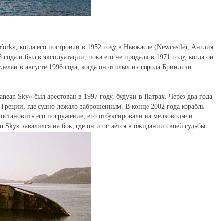
York», когда его построили в 1952 году в Ньюкасле (Newcastle), Англия.
года и был в эксплуатации, пока его не продали в 1971 году, когда он
сделан в августе 1996 года, когда он отплыл из города Бриндизи
ean Sky» был арестован в 1997 году, будучи в Патрах. Через два года
в Греции, где судно лежало заброшенным. В конце 2002 года корабль
 остановить его погружение, его отбуксировали на мелководье и
n Sky» завалился на бок, где он и остаётся в ожидании своей судьбы.