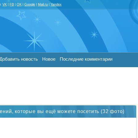
з:
VK
|
FB
|
OK
|
Google
|
Mail.ru
|
Yandex
Добавить новость
Новое
Последние комментарии
ний, которые вы ещё можете посетить (32 фото)