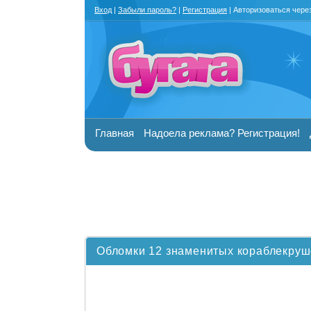
Вход
|
Забыли пароль?
|
Регистрация
| Авторизоваться чере
Главная
Надоела реклама? Регистрация!
Обломки 12 знаменитых кораблекруше