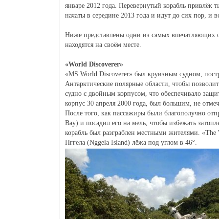
январе 2012 года. Перевернутый корабль привлёк 
начаты в середине 2013 года и идут до сих пор, и 
Ниже представлены одни из самых впечатляющих об
находятся на своём месте.
«World Discoverer»
«MS World Discoverer» был круизным судном, пост
Антарктические полярные области, чтобы позволи
судно с двойным корпусом, что обеспечивало защи
корпус 30 апреля 2000 года, был большим, не отме
После того, как пассажиры были благополучно отп
Bay) и посадил его на мель, чтобы избежать затоп
корабль был разграблен местными жителями. «The Wo
Нггела (Nggela Island) лёжа под углом в 46°.