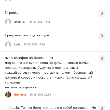
Ni ponila
0
daiunleu
30-05-2006 15:03
Бред,этого никогда не будет.
0
Laila
30-05-2006 17:19
гыг а телефон на фотке..... ггг
0
ладно, это всё куйня, если по делу, то только самые
последние задроты будут за e-mail платить :)
каждый сегодня может поставить на комп бесплатный
почтовый сервер и посылать письма. За этим щас куй
уследишь!
не пальцем деланы
Budilnick
30-05-2006 22:58
---> Laila, То, что бред полностью с тобой согласен... Но
0