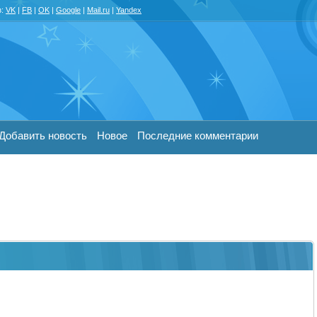
з:
VK
|
FB
|
OK
|
Google
|
Mail.ru
|
Yandex
Добавить новость
Новое
Последние комментарии