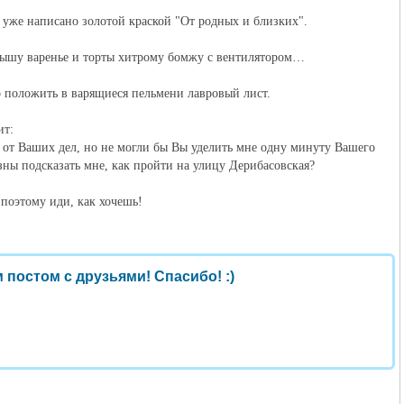
 уже написано золотой краской "От родных и близких".
крышу варенье и торты хитрому бомжу с вентилятором…
о положить в варящиеся пельмени лавровый лист.
ит:
 от Ваших дел, но не могли бы Вы уделить мне одну минуту Вашего
зны подсказать мне, как пройти на улицу Дерибасовская?
 поэтому иди, как хочешь!
 постом с друзьями! Спасибо! :)