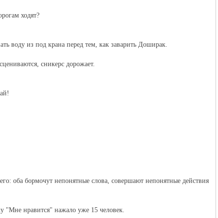
орогам ходят?
ать воду из под крана перед тем, как заварить Доширак.
есцениваются, сникерс дорожает.
ай!
его: оба бормочут непонятные слова, совершают непонятные действия
ку "Мне нравится" нажало уже 15 человек.