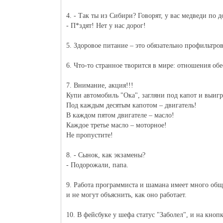
4. - Так ты из Сибири? Говорят, у вас медведи по д
- П*здят! Нет у нас дорог!
5. Здоровое питание – это обязательно профильтров
6. Что-то странное творится в мире: отношения об
7. Внимание, акция!!!
Купи автомобиль "Ока", загляни под капот и выигр
Под каждым десятым капотом – двигатель!
В каждом пятом двигателе – масло!
Каждое третье масло – моторное!
Не пропустите!
8. - Сынок, как экзамены?
- Подорожали, папа.
9. Работа программиста и шамана имеет много общ
и не могут объяснить, как оно работает.
10. В фейсбуке у шефа статус "Заболел", и на кноп