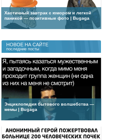
Хаотичный завтрак с юмором и легкой
паникой — позитивные фото | Bugaga
НОВОЕ НА САЙТЕ
последние посты
Энциклопедия бытового волшебства —
мемы | Bugaga