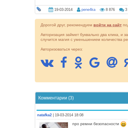
19-03-2014
pene4ka
8 876
3
Дорогой друг, рекомендуем
войти на сайт
под
Авторизация займет буквально два клика, и з
случится магия с уменьшением количества ре
Авторизоваться через:
Комментарии (3)
natafka2
| 19-03-2014 18:08
про ремни безопасности