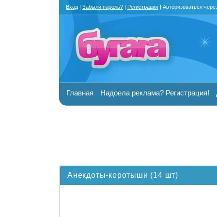
Вход
|
Забыли пароль?
|
Регистрация
| Авторизоваться чере
Главная
Надоела реклама? Регистрация!
Анекдоты-коротыши (14 шт)