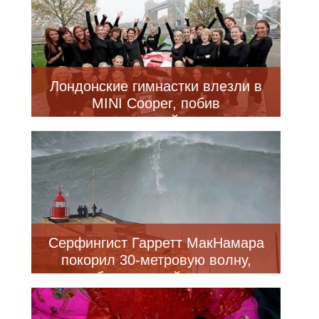
Лондонские гимнастки влезли в
MINI Cooper, побив
прошлогодний рекорд
Серфингист Гарретт МакНамара
покорил 30-метровую волну,
побив мировой рекорд