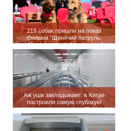
219 собак пришли на показ
фильма "Щенячий патруль:
Мегафильм", побив мировой
рекорд (6 фото)
Аж уши закладывает: в Китае
построили самую глубокую
станцию метро в мире (3 фото)