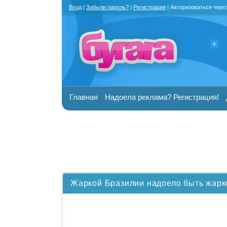
Вход
|
Забыли пароль?
|
Регистрация
| Авторизоваться чере
Главная
Надоела реклама? Регистрация!
Жаркой Бразилии надоело быть жарко