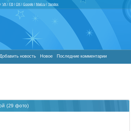
з:
VK
|
FB
|
OK
|
Google
|
Mail.ru
|
Yandex
Добавить новость
Новое
Последние комментарии
й (29 фото)