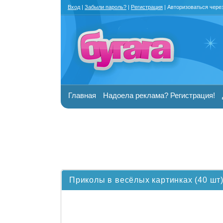
Вход
|
Забыли пароль?
|
Регистрация
| Авторизоваться чере
Главная
Надоела реклама? Регистрация!
Приколы в весёлых картинках (40 шт