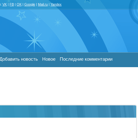
з:
VK
|
FB
|
OK
|
Google
|
Mail.ru
|
Yandex
Добавить новость
Новое
Последние комментарии
)