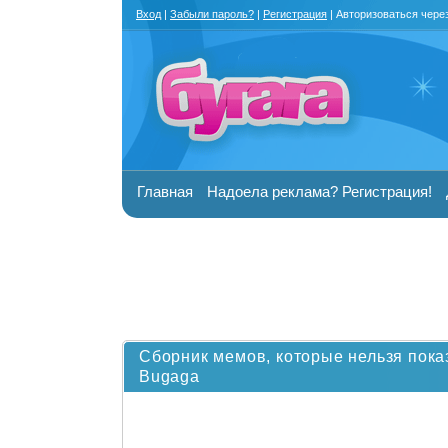
Вход
|
Забыли пароль?
|
Регистрация
| Авторизоваться чере
Главная
Надоела реклама? Регистрация!
Сборник мемов, которые нельзя пок
Bugaga