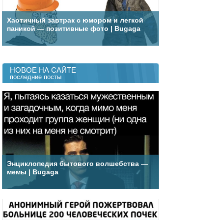
Хаотичный завтрак с юмором и легкой
паникой — позитивные фото | Bugaga
НОВОЕ НА САЙТЕ
последние посты
Энциклопедия бытового волшебства —
мемы | Bugaga