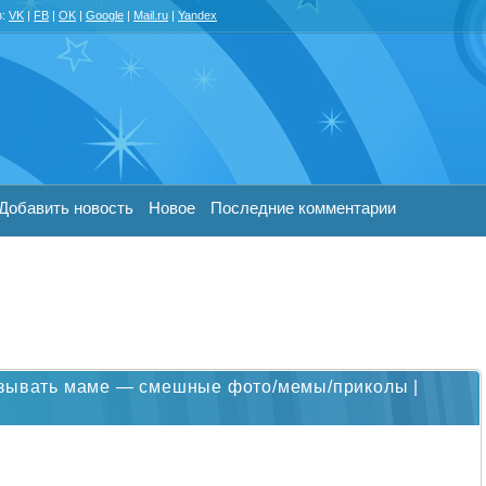
з:
VK
|
FB
|
OK
|
Google
|
Mail.ru
|
Yandex
Добавить новость
Новое
Последние комментарии
азывать маме — смешные фото/мемы/приколы |