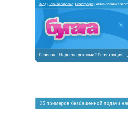
Вход
|
Забыли пароль?
|
Регистрация
| Авторизоваться чере
Главная
Надоела реклама? Регистрация!
25 примеров безбашенной подачи на