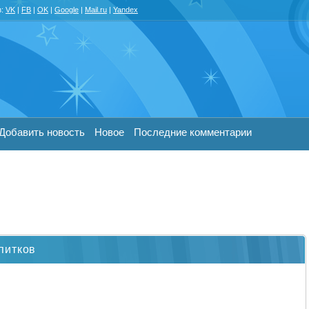
з:
VK
|
FB
|
OK
|
Google
|
Mail.ru
|
Yandex
Добавить новость
Новое
Последние комментарии
питков