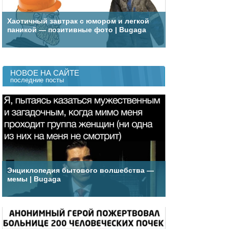
Хаотичный завтрак с юмором и легкой
паникой — позитивные фото | Bugaga
НОВОЕ НА САЙТЕ
последние посты
Энциклопедия бытового волшебства —
мемы | Bugaga