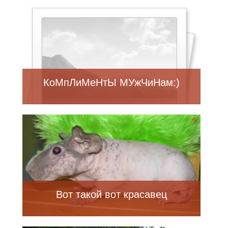
фото)
КоМпЛиМеНтЫ МУжЧиНам:)
Вот такой вот красавец