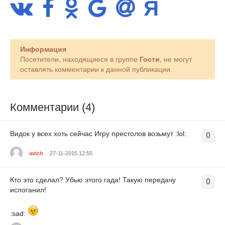
Информация
Посетители, находящиеся в группе
Гости
, не могут
оставлять комментарии к данной публикации.
Комментарии (4)
Видок у всех хоть сейчас Игру престолов возьмут :lol:
0
avich
27-11-2015 12:55
Кто это сделал? Убью этого гада! Такую передачу
0
испоганил!
:sad: