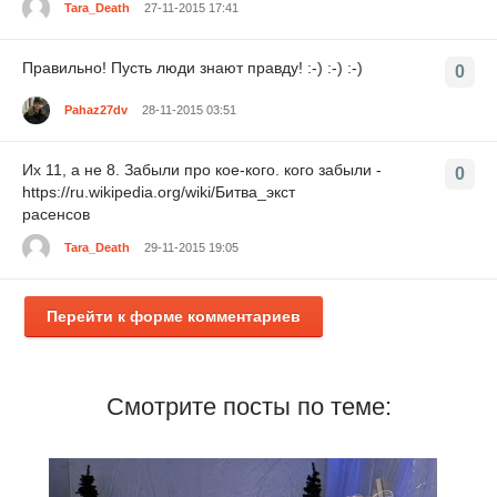
Tara_Death
27-11-2015 17:41
Правильно! Пусть люди знают правду! :-) :-) :-)
0
Pahaz27dv
28-11-2015 03:51
Их 11, а не 8. Забыли про кое-кого. кого забыли -
0
https://ru.wikipedia.org/wiki/Битва_экст
расенсов
Tara_Death
29-11-2015 19:05
Перейти к форме комментариев
Смотрите посты по теме: