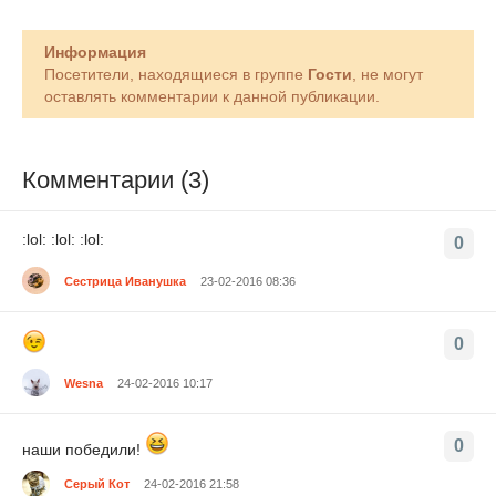
Информация
Посетители, находящиеся в группе
Гости
, не могут
оставлять комментарии к данной публикации.
Комментарии (3)
:lol: :lol: :lol:
0
Сестрица Иванушка
23-02-2016 08:36
0
Wesna
24-02-2016 10:17
0
наши победили!
Серый Кот
24-02-2016 21:58