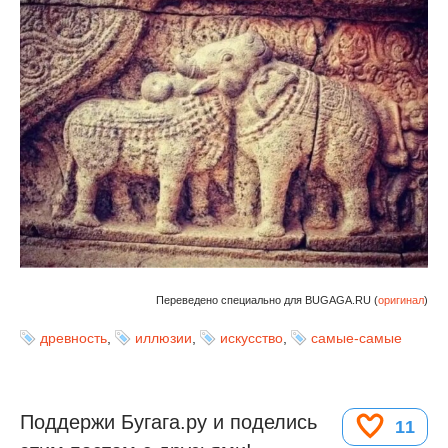
Переведено специально для BUGAGA.RU (
оригинал
)
древность
,
иллюзии
,
искусство
,
самые-самые
Поддержи Бугага.ру и поделись
11