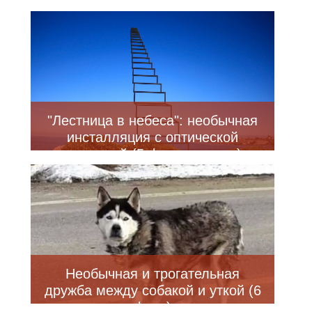
фото)
"Лестница в небеса": необычная
инсталляция с оптической
иллюзией (5 фото + видео)
Необычная и трогательная
дружба между собакой и уткой (6
фото)