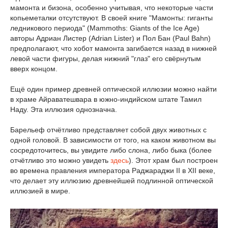
мамонта и бизона, особенно учитывая, что некоторые части
копьеметалки отсутствуют. В своей книге "Мамонты: гиганты
ледникового периода" (Mammoths: Giants of the Ice Age)
авторы Адриан Листер (Adrian Lister) и Пол Бан (Paul Bahn)
предполагают, что хобот мамонта загибается назад в нижней
левой части фигуры, делая нижний "глаз" его свёрнутым
вверх концом.
Ещё один пример древней оптической иллюзии можно найти
в храме Айраватешвара в южно-индийском штате Тамил
Наду. Эта иллюзия однозначна.
Барельеф отчётливо представляет собой двух животных с
одной головой. В зависимости от того, на каком животном вы
сосредоточитесь, вы увидите либо слона, либо быка (более
отчётливо это можно увидеть
здесь
). Этот храм был построен
во времена правления императора Раджараджи II в XII веке,
что делает эту иллюзию древнейшей подлинной оптической
иллюзией в мире.