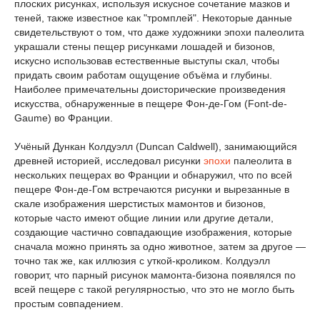
плоских рисунках, используя искусное сочетание мазков и
теней, также известное как "тромплей". Некоторые данные
свидетельствуют о том, что даже художники эпохи палеолита
украшали стены пещер рисунками лошадей и бизонов,
искусно использовав естественные выступы скал, чтобы
придать своим работам ощущение объёма и глубины.
Наиболее примечательны доисторические произведения
искусства, обнаруженные в пещере Фон-де-Гом (Font-de-
Gaume) во Франции.
Учёный Дункан Колдуэлл (Duncan Caldwell), занимающийся
древней историей, исследовал рисунки
эпохи
палеолита в
нескольких пещерах во Франции и обнаружил, что по всей
пещере Фон-де-Гом встречаются рисунки и вырезанные в
скале изображения шерстистых мамонтов и бизонов,
которые часто имеют общие линии или другие детали,
создающие частично совпадающие изображения, которые
сначала можно принять за одно животное, затем за другое —
точно так же, как иллюзия с уткой-кроликом. Колдуэлл
говорит, что парный рисунок мамонта-бизона появлялся по
всей пещере с такой регулярностью, что это не могло быть
простым совпадением.