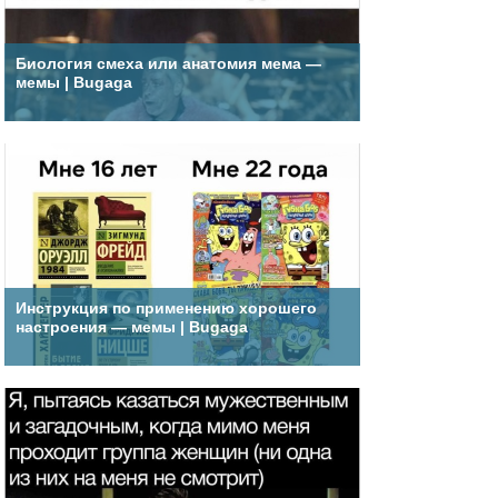
Биология смеха или анатомия мема —
мемы | Bugaga
Инструкция по применению хорошего
настроения — мемы | Bugaga