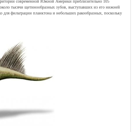
территории современной Южной Америки приблизительно 105
 около тысячи щетинообразных зубов, выступавших из его нижней
ько для фильтрации планктона и небольших ракообразных, поскольку