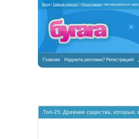
Вход
|
Забыли пароль?
|
Регистрация
| Авторизоваться чере
Главная
Надоела реклама? Регистрация!
Топ-25: Древние существа, которые,