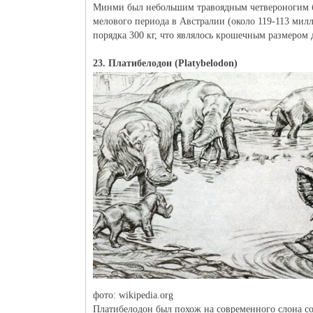
Минми был небольшим травоядным четвероногим б
мелового периода в Австралии (около 119-113 милл
порядка 300 кг, что являлось крошечным размером 
23. Платибелодон (Platybelodon)
фото: wikipedia.org
Платибелодон был похож на современного слона с