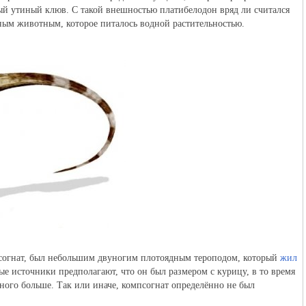
ый утиный клюв. С такой внешностью платибелодон вряд ли считался
ным животным, которое питалось водной растительностью.
согнат, был небольшим двуногим плотоядным тероподом, который
жил
е источники предполагают, что он был размером с курицу, в то время
ного больше. Так или иначе, компсогнат определённо не был