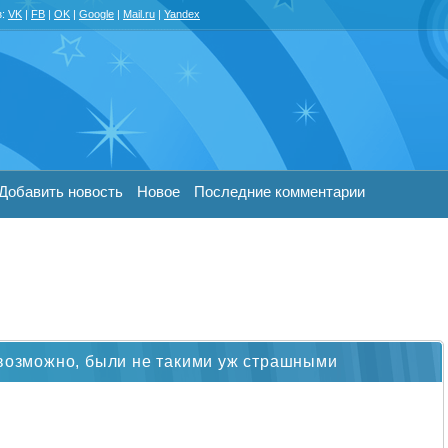
з:
VK
|
FB
|
OK
|
Google
|
Mail.ru
|
Yandex
Добавить новость
Новое
Последние комментарии
 возможно, были не такими уж страшными