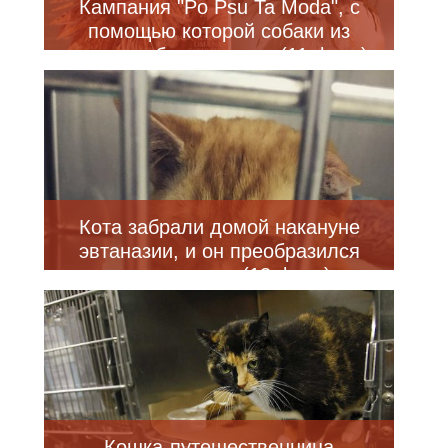
Кампания "Po Psu Ta Moda", с
помощью которой собаки из
приюта обретают дом (11 фото)
Кота забрали домой накануне
эвтаназии, и он преобразился
уже через час (13 фото)
Кошка-путешественница