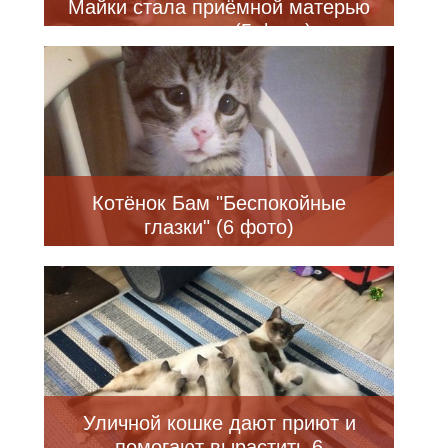
Майки стала приёмной матерью
для других (5 фото)
Котёнок Бам "Беспокойные
глазки" (6 фото)
Уличной кошке дают приют и
помогают вырастить 6