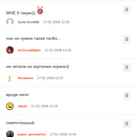
0
МНЕ б такую))
Surix-Iron666
17-01-2008 12:29
нах не нужна такая тачКо...
0
mr.GoodNight
17-01-2008 13:16
не читала но картинки нормал)
0
Китаянка
17-01-2008 13:47
вроде ничо
0
vikish
17-01-2008 14:19
симпотишный.
0
pepsi_generation
17-01-2008 14:40