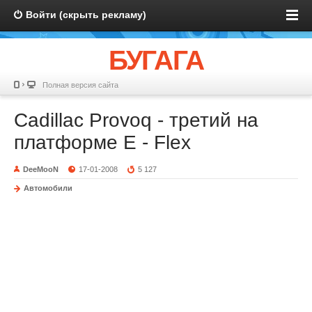
Войти (скрыть рекламу)
БУГАГА
Полная версия сайта
Cadillac Provoq - третий на
платформе E - Flex
DeeMooN
17-01-2008
5 127
Автомобили