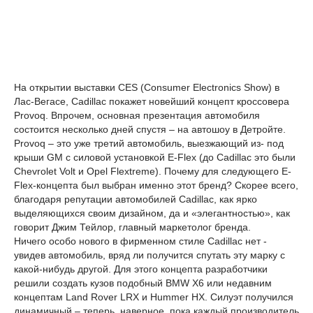
На открытии выставки CES (Consumer Electronics Show) в
Лас-Вегасе, Cadillac покажет новейший концепт кроссовера
Provoq. Впрочем, основная презентация автомобиля
состоится несколько дней спустя – на автошоу в Детройте.
Provoq – это уже третий автомобиль, выезжающий из- под
крыши GM с силовой установкой E-Flex (до Cadillac это были
Chevrolet Volt и Opel Flextreme). Почему для следующего E-
Flex-концепта был выбран именно этот бренд? Скорее всего,
благодаря репутации автомобилей Cadillac, как ярко
выделяющихся своим дизайном, да и «элегантностью», как
говорит Джим Тейлор, главный маркетолог бренда.
Ничего особо нового в фирменном стиле Cadillac нет -
увидев автомобиль, вряд ли получится спутать эту марку с
какой-нибудь другой. Для этого концепта разработчики
решили создать кузов подобный BMW X6 или недавним
концептам Land Rover LRX и Hummer HX. Силуэт получился
динамичный – теперь, наверное, пока каждый производитель