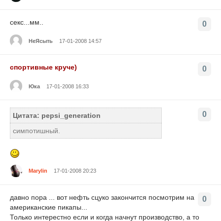
секс...мм..
0
НеЯсыть
17-01-2008 14:57
спортивные круче)
0
Юка
17-01-2008 16:33
0
Цитата: pepsi_generation
симпотишный.
Marylin
17-01-2008 20:23
давно пора ... вот нефть сцуко закончится посмотрим на
0
американские пикапы...
Только интерестно если и когда начнут производство, а то