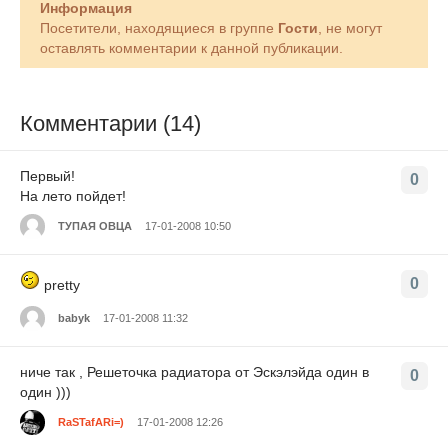
Информация
Посетители, находящиеся в группе
Гости
, не могут
оставлять комментарии к данной публикации.
Комментарии (14)
Первый!
0
На лето пойдет!
ТУПАЯ ОВЦА
17-01-2008 10:50
0
pretty
babyk
17-01-2008 11:32
ниче так , Решеточка радиатора от Эскэлэйда один в
0
один )))
RaSTafARi=)
17-01-2008 12:26