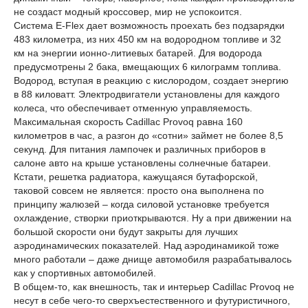
не создаст модный кроссовер, мир не успокоится.
Система E-Flex дает возможность проехать без подзарядки
483 километра, из них 450 км на водородном топливе и 32
км на энергии ионно-литиевых батарей. Для водорода
предусмотрены 2 бака, вмещающих 6 килограмм топлива.
Водород, вступая в реакцию с кислородом, создает энергию
в 88 киловатт. Электродвигатели установлены для каждого
колеса, что обеспечивает отменную управляемость.
Максимальная скорость Cadillac Provoq равна 160
километров в час, а разгон до «сотни» займет не более 8,5
секунд. Для питания лампочек и различных приборов в
салоне авто на крыше установлены солнечные батареи.
Кстати, решетка радиатора, кажущаяся бутафорской,
таковой совсем не является: просто она выполнена по
принципу жалюзей – когда силовой установке требуется
охлаждение, створки приоткрываются. Ну а при движении на
большой скорости они будут закрыты для лучших
аэродинамических показателей. Над аэродинамикой тоже
много работали – даже днище автомобиля разрабатывалось
как у спортивных автомобилей.
В общем-то, как внешность, так и интерьер Cadillac Provoq не
несут в себе чего-то сверхъестественного и футуристичного,