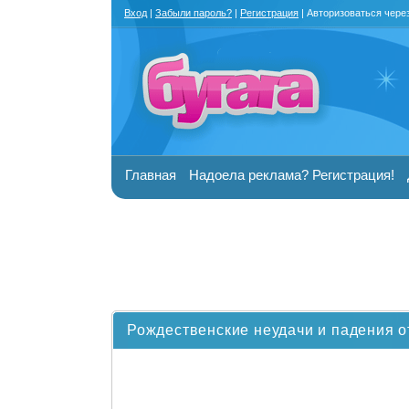
Вход
|
Забыли пароль?
|
Регистрация
| Авторизоваться чере
Главная
Надоела реклама? Регистрация!
Рождественские неудачи и падения о