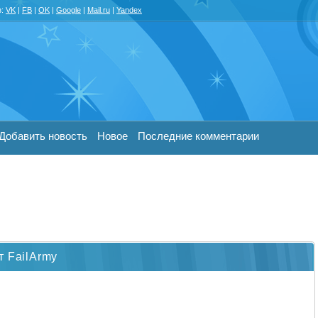
з:
VK
|
FB
|
OK
|
Google
|
Mail.ru
|
Yandex
Добавить новость
Новое
Последние комментарии
т FailArmy