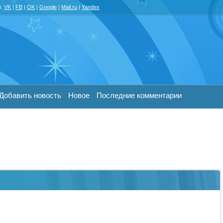
з:
VK
|
FB
|
OK
|
Google
|
Mail.ru
|
Yandex
Добавить новость
Новое
Последние комментарии