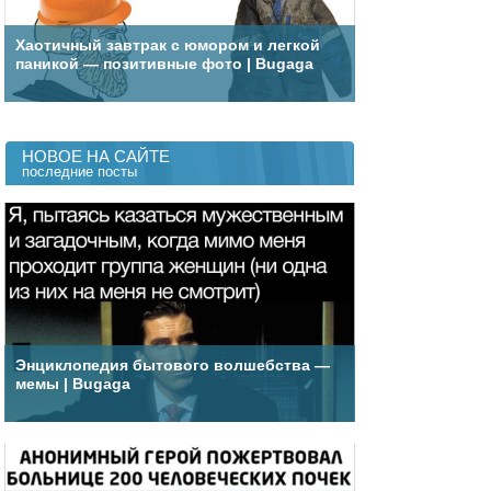
Хаотичный завтрак с юмором и легкой
паникой — позитивные фото | Bugaga
НОВОЕ НА САЙТЕ
последние посты
Энциклопедия бытового волшебства —
мемы | Bugaga