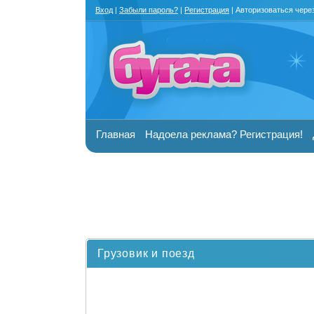
Вход
|
Забыли пароль?
|
Регистрация
| Авторизоваться чере
Главная
Надоела реклама? Регистрация!
Грузовик и поезд