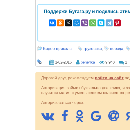
Поддержи Бугага.ру и поделись этим
Видео приколы
грузовики
,
поезда
,
1-02-2016
pene4ka
9 948
1
Дорогой друг, рекомендуем
войти на сайт
под
Авторизация займет буквально два клика, и з
случится магия с уменьшением количества ре
Авторизоваться через: