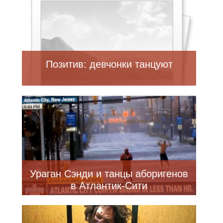
Позитив: девчонки танцуют
Ураган Сэнди и танцы аборигенов
в Атлантик-Сити