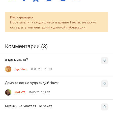
Информация
Посетители, находящиеся в группе
Гости
, не могут
оставлять комментарии к данной публикации.
Комментарии (3)
а где музыка?
0
dgeddara
11-06-2013 10:09
Дома такое же чудо сидит! :love:
0
Natka75
11-06-2013 12:07
Музыки не хватает. Не зачёт.
0