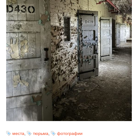
места
,
тюрьма
,
фотографии