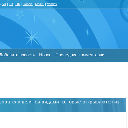
з:
VK
|
FB
|
OK
|
Google
|
Mail.ru
|
Yandex
Добавить новость
Новое
Последние комментарии
зователи делятся видами, которые открываются из