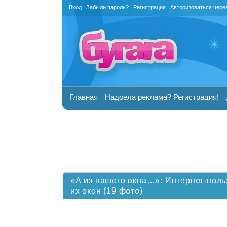
Вход
|
Забыли пароль?
|
Регистрация
| Авторизоваться чере
Главная
Надоела реклама? Регистрация!
«А из нашего окна…»: Интернет-поль
их окон (19 фото)