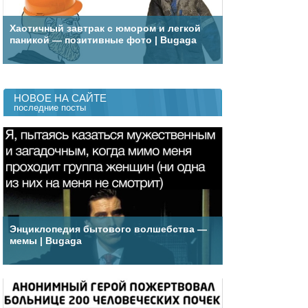
Хаотичный завтрак с юмором и легкой
паникой — позитивные фото | Bugaga
НОВОЕ НА САЙТЕ
последние посты
Энциклопедия бытового волшебства —
мемы | Bugaga