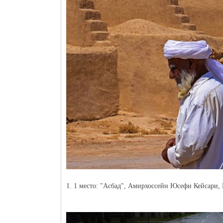
1. 1 место: "Асбад", Амирхоссейн Юсефи Кейсари,