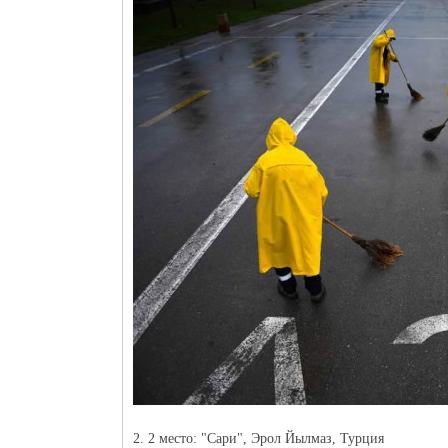
2. 2 место: "Сари", Эрол Йылмаз, Турция