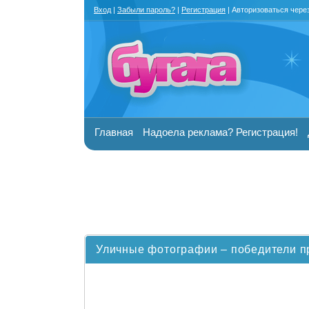
Вход
|
Забыли пароль?
|
Регистрация
| Авторизоваться чере
Главная
Надоела реклама? Регистрация!
Уличные фотографии – победители пр