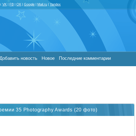
з:
VK
|
FB
|
OK
|
Google
|
Mail.ru
|
Yandex
Добавить новость
Новое
Последние комментарии
емии 35 Photography Awards (20 фото)