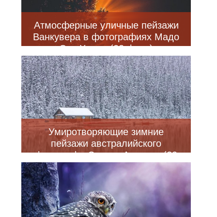
Атмосферные уличные пейзажи
Ванкувера в фотографиях Мадо
Эль Хоули (22 фото)
Умиротворяющие зимние
пейзажи австралийского
фотографа Стэнли Арианто (20
фото)