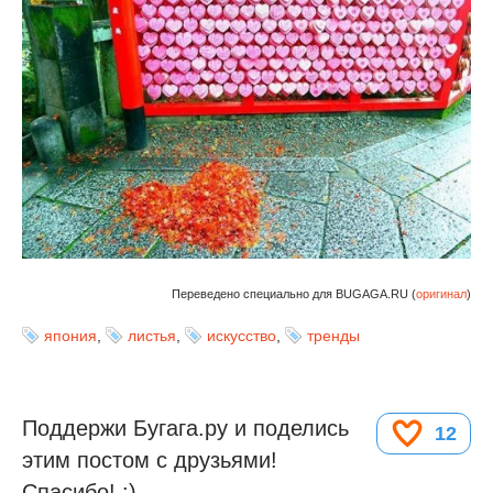
Переведено специально для BUGAGA.RU (
оригинал
)
япония
,
листья
,
искусство
,
тренды
Поддержи Бугага.ру и поделись
12
этим постом с друзьями!
Спасибо! :)