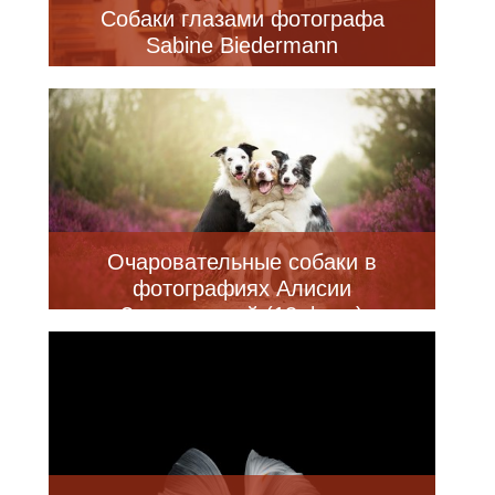
Собаки глазами фотографа
Sabine Biedermann
Очаровательные собаки в
фотографиях Алисии
Змысловской (13 фото)