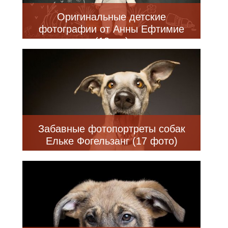
Оригинальные детские
фотографии от Анны Ефтимие
(12 шт)
Забавные фотопортреты собак
Ельке Фогельзанг (17 фото)