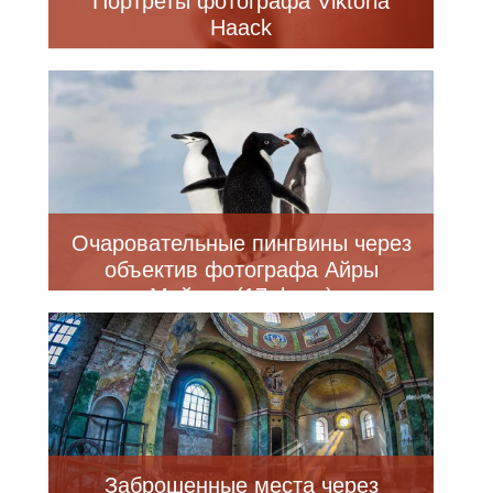
Портреты фотографа Viktoria
Haack
Очаровательные пингвины через
объектив фотографа Айры
Мейера (17 фото)
Заброшенные места через