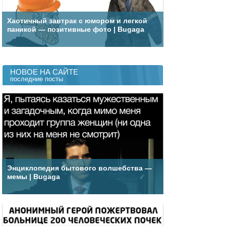
Хаотичный завтрак с юмором и легкой
паникой — позитивные фото | Bugaga
НОВОЕ НА САЙТЕ
последние посты
Энциклопедия бытового волшебства —
мемы | Bugaga