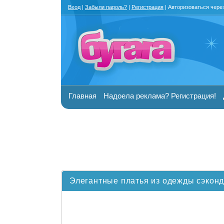
Вход
|
Забыли пароль?
|
Регистрация
| Авторизоваться чере
Главная
Надоела реклама? Регистрация!
Элегантные платья из одежды сэконд