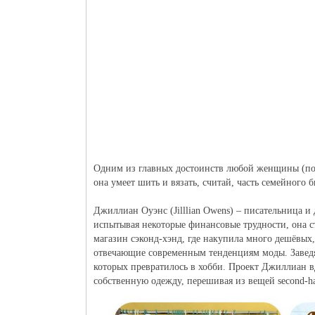
Одним из главных достоинств любой женщины (пос
она умеет шить и вязать, считай, часть семейного
Джиллиан Оуэнс (Jilllian Owens) – писательница
испытывая некоторые финансовые трудности, она ст
магазин сэконд-хэнд, где накупила много дешёвых
отвечающие современным тенденциям моды. Заведя 
которых превратилось в хобби. Проект Джиллиан вд
собственную одежду, перешивая из вещей second-h