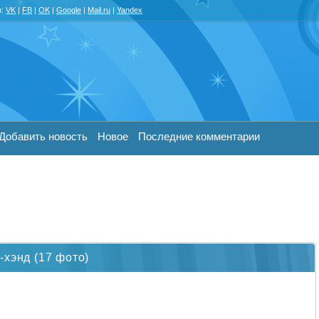
з:
VK
|
FB
|
OK
|
Google
|
Mail.ru
|
Yandex
Добавить новость
Новое
Последние комментарии
-хэнд (17 фото)