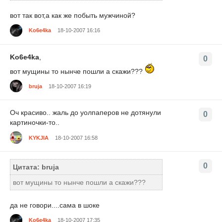
вот так вот,а как же побыть мужчиной?
Ko6e4ka
18-10-2007 16:16
Ko6e4ka
,
0
вот мущины то нынче пошли а скажи???
bruja
18-10-2007 16:19
Оч красиво.. жаль до уолпаперов не дотянули
0
картиночки-то..
KYKJIA
18-10-2007 16:58
0
Цитата: bruja
вот мущины то нынче пошли а скажи???
да не говори....сама в шоке
Ko6e4ka
18-10-2007 17:35