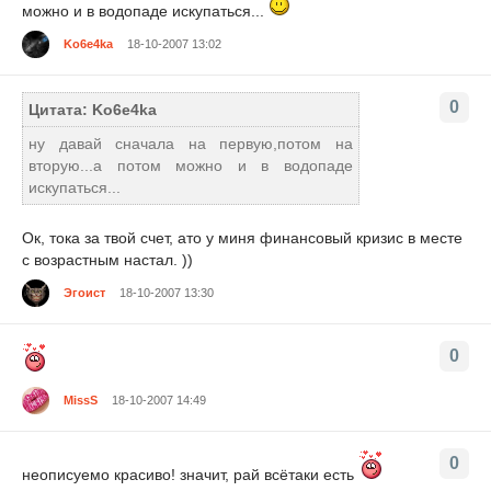
можно и в водопаде искупаться...
Ko6e4ka
18-10-2007 13:02
0
Цитата: Ko6e4ka
ну давай сначала на первую,потом на
вторую...а потом можно и в водопаде
искупаться...
Ок, тока за твой счет, ато у миня финансовый кризис в месте
с возрастным настал. ))
Эгоист
18-10-2007 13:30
0
MissS
18-10-2007 14:49
0
неописуемо красиво! значит, рай всётаки есть