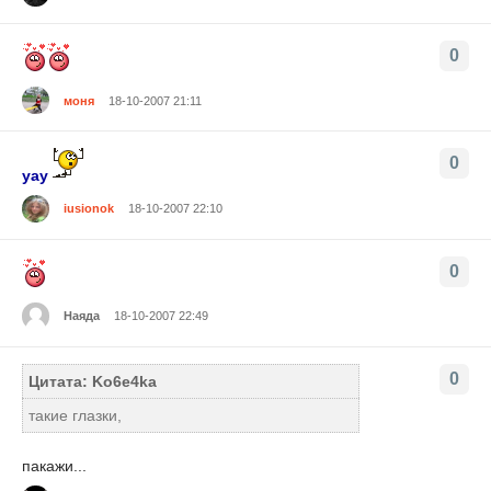
0
моня
18-10-2007 21:11
0
уау
iusionok
18-10-2007 22:10
0
Наяда
18-10-2007 22:49
0
Цитата: Ko6e4ka
такие глазки,
пакажи...