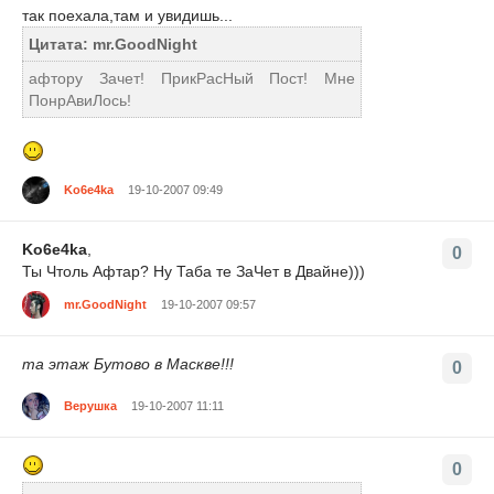
так поехала,там и увидишь...
Цитата: mr.GoodNight
афтору Зачет! ПрикРасНый Пост! Мне
ПонрАвиЛось!
Ko6e4ka
19-10-2007 09:49
Ko6e4ka
,
0
Ты Чтоль Афтар? Ну Таба те ЗаЧет в Двайне)))
mr.GoodNight
19-10-2007 09:57
та этаж Бутово в Маскве!!!
0
Верушка
19-10-2007 11:11
0