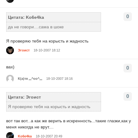
0
Цитата: Ko6e4ka
да не говори....сама в шоке
Я проверяю тебя на корысть и жадность
Эгоист
18-10-2007 18:12
вах)
0
К(а)тя ,,,^oo^,,,
18-10-2007 18:16
0
Цитата: Эгоист
Я проверяю тебя на корысть и жадность
вот так вот...а как же верить в искренность...такие глазки,как у
меня никогда не врут....
Ko6e4ka
18-10-2007 20:49