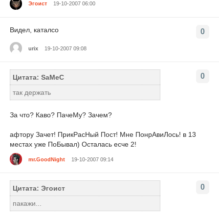
Эгоист
19-10-2007 06:00
Видел, каталсо
0
urix
19-10-2007 09:08
0
Цитата: SaMeC
так держать
За что? Каво? ПачеМу? Зачем?
афтору Зачет! ПрикРасНый Пост! Мне ПонрАвиЛось! в 13
местах уже ПоБывал) Осталась есче 2!
mr.GoodNight
19-10-2007 09:14
0
Цитата: Эгоист
пакажи...