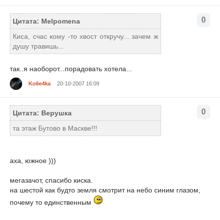
0
Цитата: Melpomena
Киса, счас кому -то хвост откручу... зачем ж
душу травишь...
так..я наоборот...порадовать хотела...
Ko6e4ka
20-10-2007 16:09
0
Цитата: Верушка
та этаж Бутово в Маскве!!!
аха, южное )))
мегазачот, спасибо киска.
на шестой как будто земля смотрит на небо синим глазом,
почему то единственным