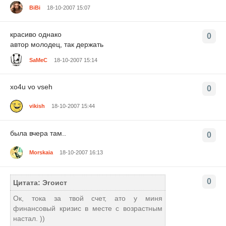
BiBi
18-10-2007 15:07
красиво однако
0
автор молодец, так держать
SaMeC
18-10-2007 15:14
xo4u vo vseh
0
vikish
18-10-2007 15:44
была вчера там..
0
Morskaia
18-10-2007 16:13
0
Цитата: Эгоист
Ок, тока за твой счет, ато у миня
финансовый кризис в месте с возрастным
настал. ))