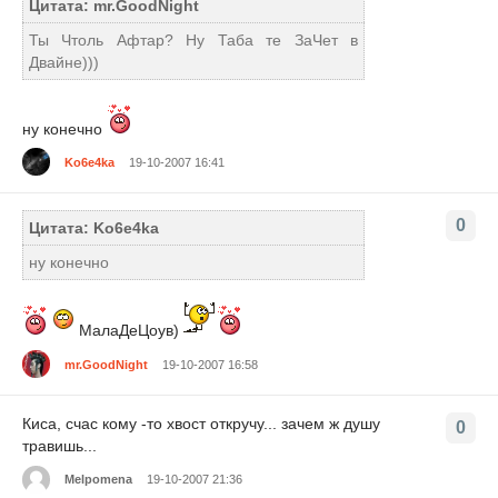
Цитата: mr.GoodNight
Ты Чтоль Афтар? Ну Таба те ЗаЧет в
Двайне)))
ну конечно
Ko6e4ka
19-10-2007 16:41
0
Цитата: Ko6e4ka
ну конечно
МалаДеЦоув)
mr.GoodNight
19-10-2007 16:58
Киса, счас кому -то хвост откручу... зачем ж душу
0
травишь...
Melpomena
19-10-2007 21:36