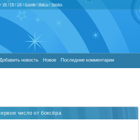
з:
VK
|
FB
|
OK
|
Google
|
Mail.ru
|
Yandex
Добавить новость
Новое
Последние комментарии
первое число от боксёра