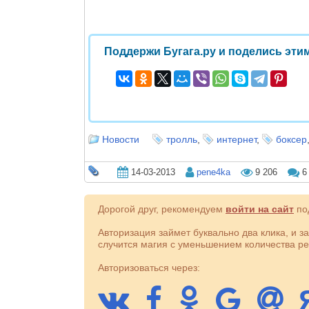
Поддержи Бугага.ру и поделись этим
Новости
тролль
,
интернет
,
боксер
14-03-2013
pene4ka
9 206
6
Дорогой друг, рекомендуем
войти на сайт
под
Авторизация займет буквально два клика, и з
случится магия с уменьшением количества ре
Авторизоваться через: