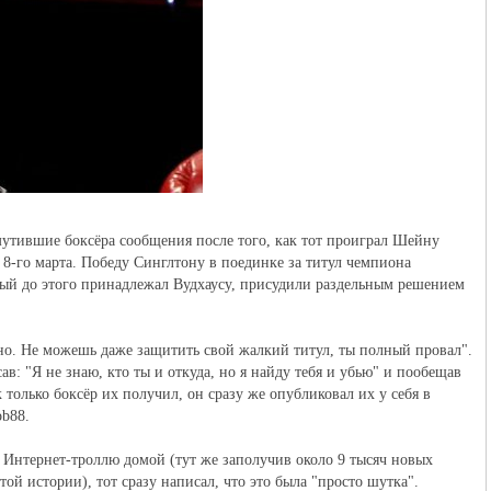
утившие боксёра сообщения после того, как тот проиграл Шейну
я 8-го марта. Победу Синглтону в поединке за титул чемпиона
орый до этого принадлежал Вудхаусу, присудили раздельным решением
о. Не можешь даже защитить свой жалкий титул, ты полный провал".
в: "Я не знаю, кто ты и откуда, но я найду тебя и убью" и пообещав
к только боксёр их получил, он сразу же опубликовал их у себя в
ob88.
 к Интернет-троллю домой (тут же заполучив около 9 тысяч новых
той истории), тот сразу написал, что это была "просто шутка".