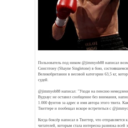
Пользователь под ником @jimmyob88 написал возм
Синглтону (Shayne Singletone) в бою, состоявшемс
Великобритании в весовой категории 63,5 кг, кот
судей.
@jimmyob88 написал: "Уходи на пенсию немедленн
Вудхаус не оставил сообщение без внимания, написа
1.000 фунтов за адрес и имя автора этого твита. Ка
Твиттере и пообещал вскоре встретиться с @jimmy
Когда боксёр написал в Твиттер, что отправляется
читателей, которым стала интересна развязка всей э