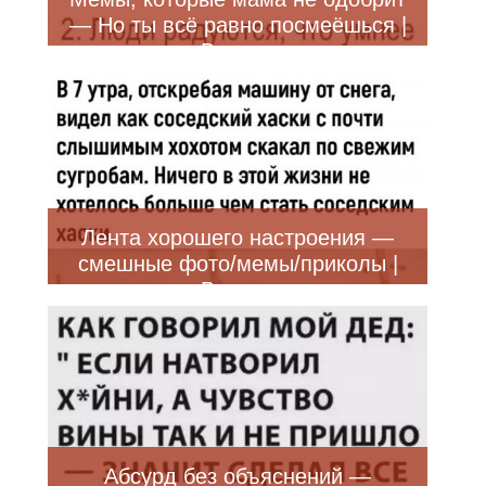
— Но ты всё равно посмеёшься |
Bugaga
Лента хорошего настроения —
смешные фото/мемы/приколы |
Bugaga
Абсурд без объяснений —