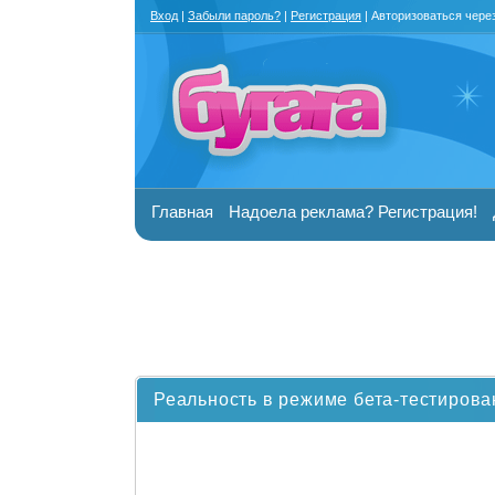
Вход
|
Забыли пароль?
|
Регистрация
| Авторизоваться чере
Главная
Надоела реклама? Регистрация!
Реальность в режиме бета-тестиров