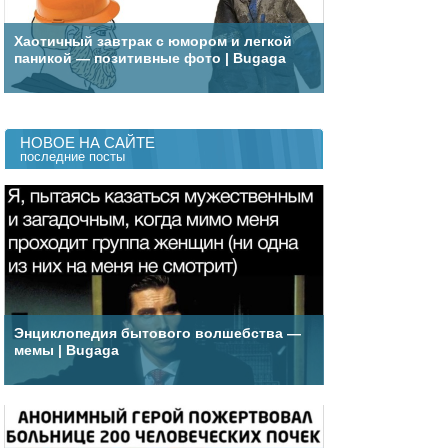
Хаотичный завтрак с юмором и легкой
паникой — позитивные фото | Bugaga
НОВОЕ НА САЙТЕ
последние посты
Энциклопедия бытового волшебства —
мемы | Bugaga