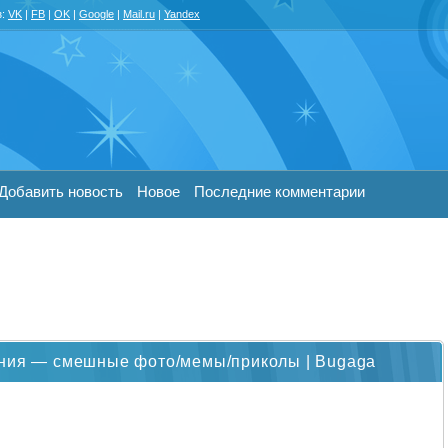
з:
VK
|
FB
|
OK
|
Google
|
Mail.ru
|
Yandex
Добавить новость
Новое
Последние комментарии
ания — смешные фото/мемы/приколы | Bugaga