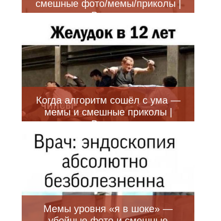
смешные фото/мемы/приколы |
Bugaga
Когда алгоритм сошёл с ума —
мемы и смешные приколы |
Bugaga
Мемы уровня «я в шоке» —
убойные фото и смешные