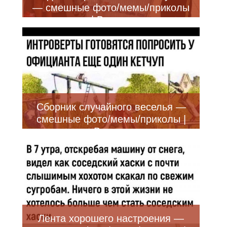
— смешные фото/мемы/приколы
| Bugaga
Сборник случайного веселья —
смешные фото/мемы/приколы |
Bugaga
Лента хорошего настроения —