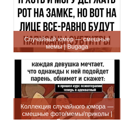
Случайный юмор — смешные
мемы | Bugaga
Коллекция случайного юмора —
смешные фото/мемы/приколы |
Bugaga