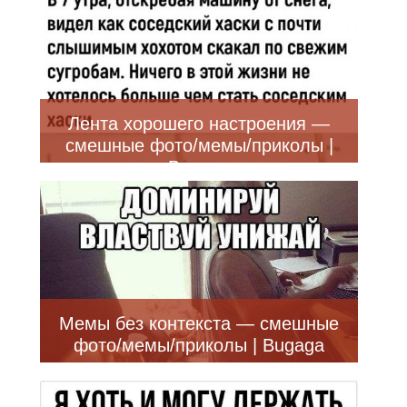
Лента хорошего настроения —
смешные фото/мемы/приколы |
Bugaga
Мемы без контекста — смешные
фото/мемы/приколы | Bugaga