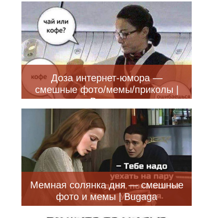
Доза интернет-юмора —
смешные фото/мемы/приколы |
Bugaga
Мемная солянка дня — смешные
фото и мемы | Bugaga