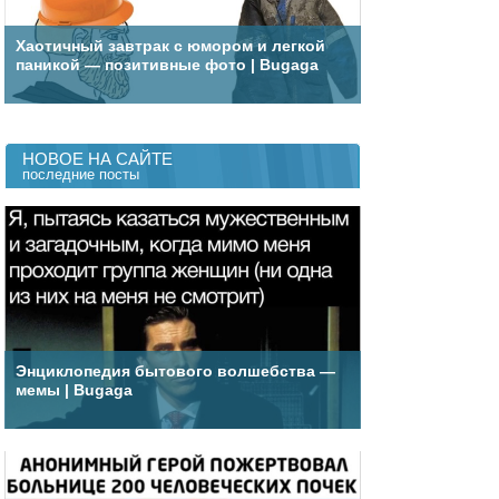
Хаотичный завтрак с юмором и легкой
паникой — позитивные фото | Bugaga
НОВОЕ НА САЙТЕ
последние посты
Энциклопедия бытового волшебства —
мемы | Bugaga