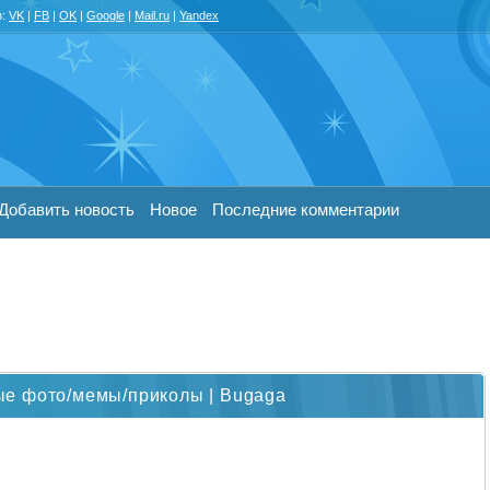
з:
VK
|
FB
|
OK
|
Google
|
Mail.ru
|
Yandex
Добавить новость
Новое
Последние комментарии
е фото/мемы/приколы | Bugaga