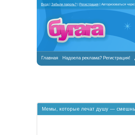
Вход
|
Забыли пароль?
|
Регистрация
| Авторизоваться чере
Главная
Надоела реклама? Регистрация!
Мемы, которые лечат душу — смешны