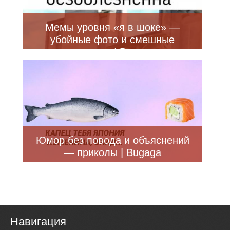
Мемы уровня «я в шоке» —
убойные фото и смешные
приколы | Bugaga
Юмор без повода и объяснений
— приколы | Bugaga
Навигация