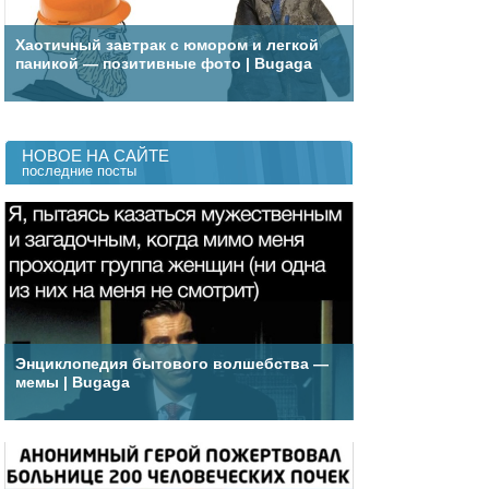
Хаотичный завтрак с юмором и легкой
паникой — позитивные фото | Bugaga
НОВОЕ НА САЙТЕ
последние посты
Энциклопедия бытового волшебства —
мемы | Bugaga