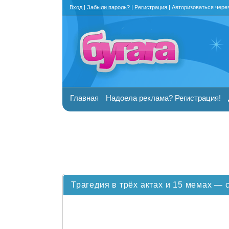
Вход
|
Забыли пароль?
|
Регистрация
| Авторизоваться чере
Главная
Надоела реклама? Регистрация!
Трагедия в трёх актах и 15 мемах —