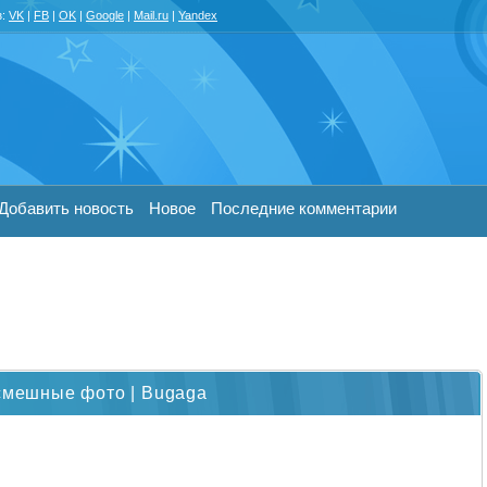
з:
VK
|
FB
|
OK
|
Google
|
Mail.ru
|
Yandex
Добавить новость
Новое
Последние комментарии
 смешные фото | Bugaga