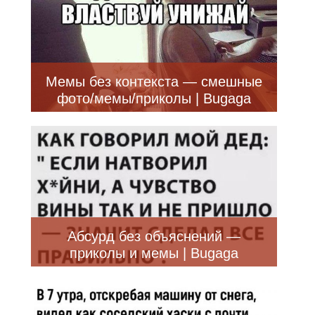
Мемы без контекста — смешные
фото/мемы/приколы | Bugaga
Абсурд без объяснений —
приколы и мемы | Bugaga