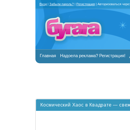
Вход
|
Забыли пароль?
|
Регистрация
| Авторизоваться чере
Главная
Надоела реклама? Регистрация!
Космический Хаос в Квадрате — све