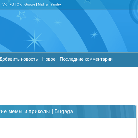
з:
VK
|
FB
|
OK
|
Google
|
Mail.ru
|
Yandex
Добавить новость
Новое
Последние комментарии
жие мемы и приколы | Bugaga