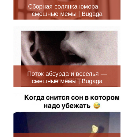
Сборная солянка юмора —
смешные мемы | Bugaga
Поток абсурда и веселья —
смешные мемы | Bugaga