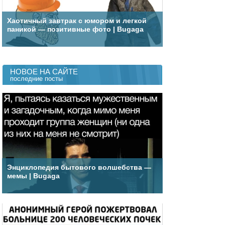
Хаотичный завтрак с юмором и легкой
паникой — позитивные фото | Bugaga
НОВОЕ НА САЙТЕ
последние посты
Энциклопедия бытового волшебства —
мемы | Bugaga