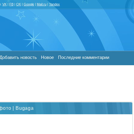
з:
VK
|
FB
|
OK
|
Google
|
Mail.ru
|
Yandex
Добавить новость
Новое
Последние комментарии
фото | Bugaga