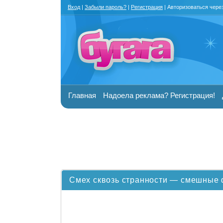
Вход
|
Забыли пароль?
|
Регистрация
| Авторизоваться чере
Главная
Надоела реклама? Регистрация!
Смех сквозь странности — смешные 