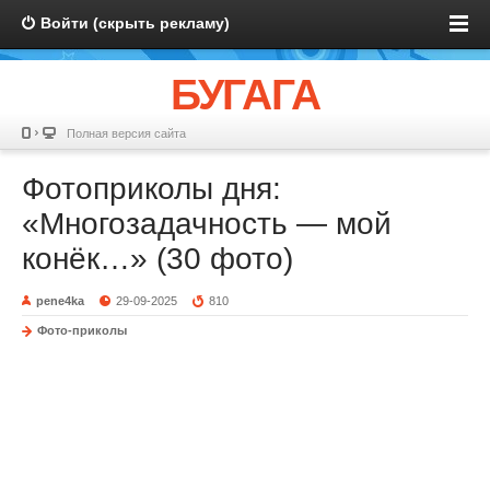
Войти (скрыть рекламу)
БУГАГА
Полная версия сайта
Фотоприколы дня:
«Многозадачность — мой
конёк…» (30 фото)
pene4ka
29-09-2025
810
Фото-приколы