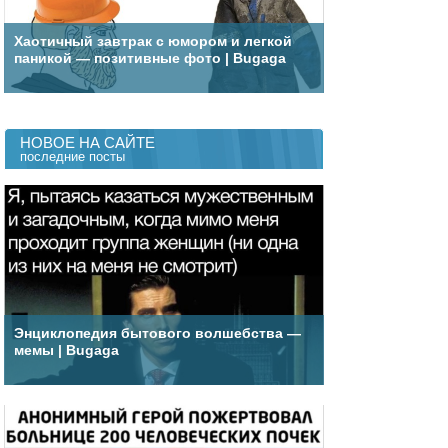
Хаотичный завтрак с юмором и легкой
паникой — позитивные фото | Bugaga
НОВОЕ НА САЙТЕ
последние посты
Энциклопедия бытового волшебства —
мемы | Bugaga