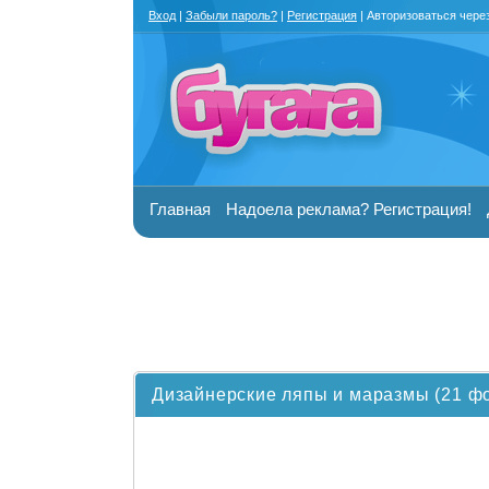
Вход
|
Забыли пароль?
|
Регистрация
| Авторизоваться чере
Главная
Надоела реклама? Регистрация!
Дизайнерские ляпы и маразмы (21 ф