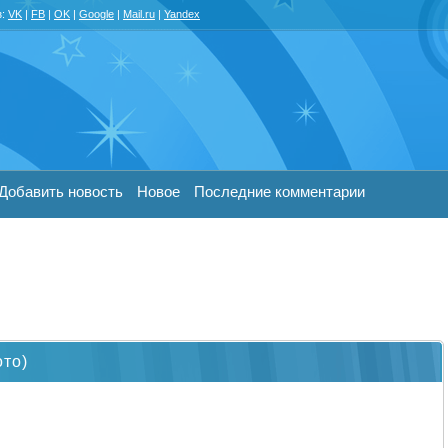
з:
VK
|
FB
|
OK
|
Google
|
Mail.ru
|
Yandex
Добавить новость
Новое
Последние комментарии
ото)