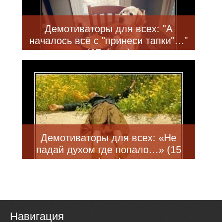
Демотиваторы для всех: "А
началось всё с "принеси тапки"…"
(17 фото)
Демотиваторы для всех: «Не
падай духом где попало…» (15
фото)
Навигация