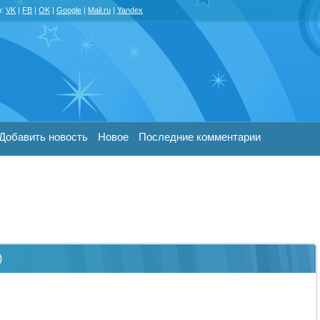
з:
VK
|
FB
|
OK
|
Google
|
Mail.ru
|
Yandex
Добавить новость
Новое
Последние комментарии
)