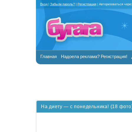
Вход
|
Забыли пароль?
|
Регистрация
| Авторизоваться чере
Главная
Надоела реклама? Регистрация!
На диету — с понедельника! (18 фото