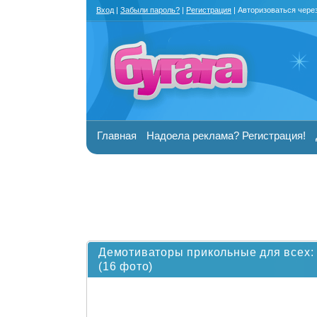
Вход
|
Забыли пароль?
|
Регистрация
| Авторизоваться чере
Главная
Надоела реклама? Регистрация!
Демотиваторы прикольные для всех: 
(16 фото)