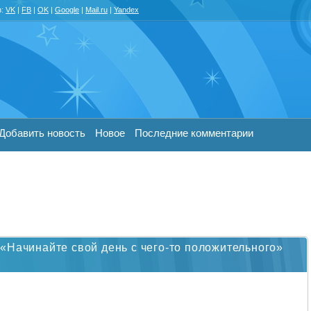
з:
VK
|
FB
|
OK
|
Google
|
Mail.ru
|
Yandex
Добавить новость
Новое
Последние комментарии
«Начинайте свой день с чего-то положительного»