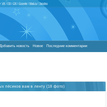
з:
VK
|
FB
|
OK
|
Google
|
Mail.ru
|
Yandex
Добавить новость
Новое
Последние комментарии
х пёсиков вам в ленту (18 фото)