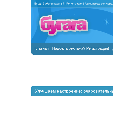
Вход
|
Забыли пароль?
|
Регистрация
| Авторизоваться чере
Главная
Надоела реклама? Регистрация!
Улучшаем настроение: очаровательны